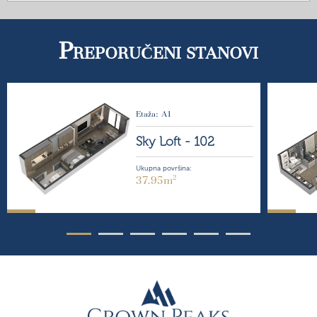
P
REPORUČENI STANOVI
Etaža: A1
Sky Loft -
102
Ukupna površina:
2
37.95m