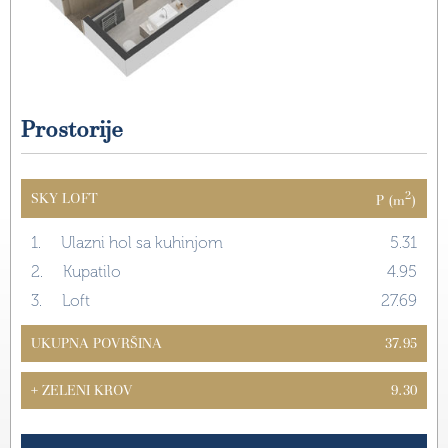
Prostorije
2
SKY LOFT
P (m
)
1.
Ulazni hol sa kuhinjom
5.31
2.
Kupatilo
4.95
3.
Loft
27.69
UKUPNA POVRŠINA
37.95
+ ZELENI KROV
9.30