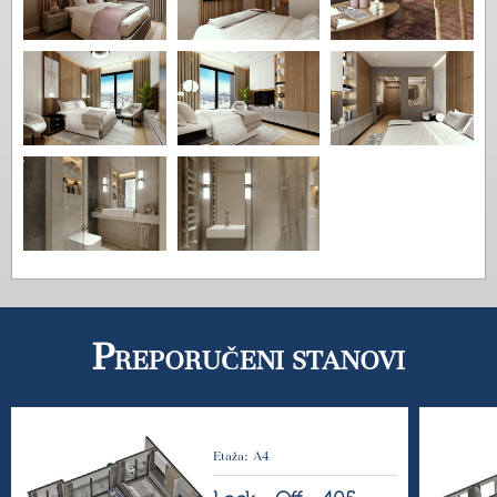
P
REPORUČENI STANOVI
Etaža: A4