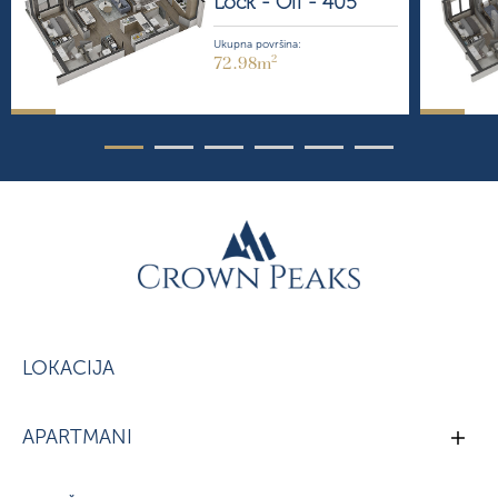
Lock - Off -
405
Ukupna površina:
2
72.98m
LOKACIJA
APARTMANI