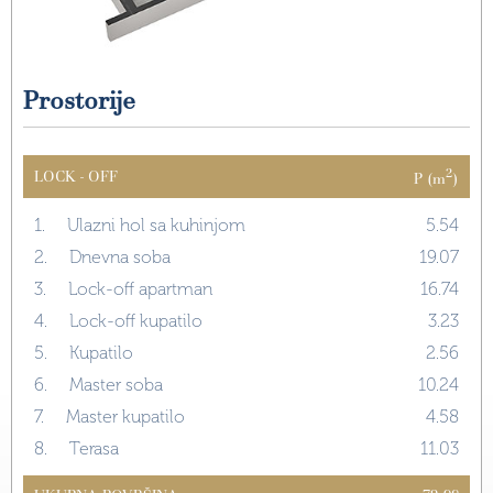
Prostorije
2
LOCK - OFF
P (m
)
1.
Ulazni hol sa kuhinjom
5.54
2.
Dnevna soba
19.07
3.
Lock-off apartman
16.74
4.
Lock-off kupatilo
3.23
5.
Kupatilo
2.56
6.
Master soba
10.24
7.
Master kupatilo
4.58
8.
Terasa
11.03