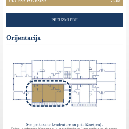
UKUPNA POVRŠINA
72.98
PREUZMI PDF
Orijentacija
Sve prikazane kvadrature su približne(cca).