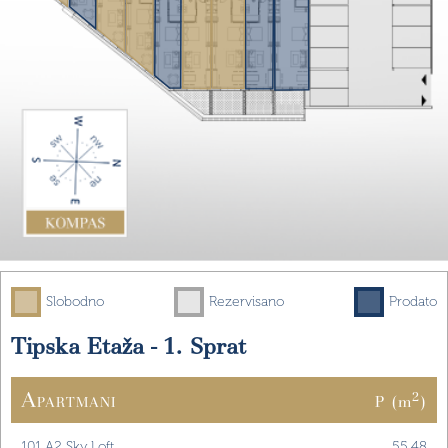
Slobodno
Rezervisano
Prodato
Tipska Etaža - 1. Sprat
A
2
P (m
)
PARTMANI
101 A2
Sky Loft
55.48