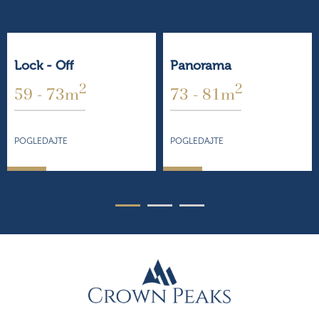
Lock - Off
Panorama
2
2
59 - 73m
73 - 81m
POGLEDAJTE
POGLEDAJTE