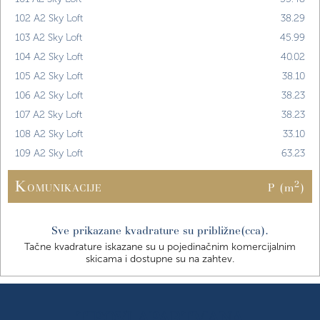
102 A2
Sky Loft
38.29
103 A2
Sky Loft
45.99
104 A2
Sky Loft
40.02
105 A2
Sky Loft
38.10
106 A2
Sky Loft
38.23
107 A2
Sky Loft
38.23
108 A2
Sky Loft
33.10
109 A2
Sky Loft
63.23
K
2
P (m
)
OMUNIKACIJE
Sve prikazane kvadrature su približne(cca).
Tačne kvadrature iskazane su u pojedinačnim komercijalnim
skicama i dostupne su na zahtev.
TIPOVI APARTMANA