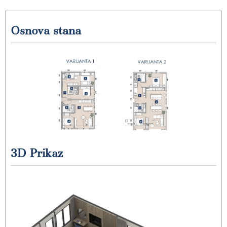
Osnova stana
3D Prikaz