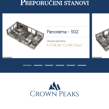
P
REPORUČENI STANOVI
Panorama -
502
Ukupna površina:
2
V1-78.69 V2-80.56m