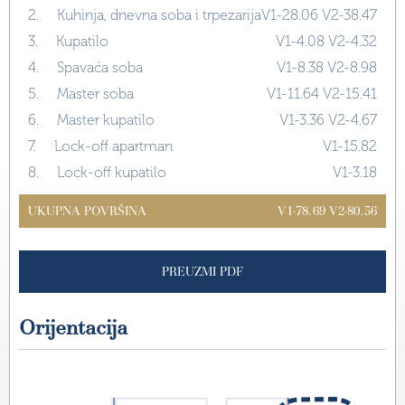
2.
Kuhinja, dnevna soba i trpezarija
V1-28.06 V2-38.47
3.
Kupatilo
V1-4.08 V2-4.32
4.
Spavaća soba
V1-8.38 V2-8.98
5.
Master soba
V1-11.64 V2-15.41
6.
Master kupatilo
V1-3.36 V2-4.67
7.
Lock-off apartman
V1-15.82
8.
Lock-off kupatilo
V1-3.18
UKUPNA POVRŠINA
V1-78.69 V2-80.56
PREUZMI PDF
Orijentacija