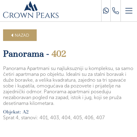
NAZAD
Panorama -
402
Panorama Apartmani su najluksuzniji u kompleksu, sa samo
četiri apartmana po objektu. Idealni su za stalni boravak i
duže boravke, a velika kvadratura, zajedno sa tri spavaće
sobe i kupatila, omogućava da pozovete i prijatelje na
zajednički odmor. Panorama apartmani poseduju
nezaboravan pogled na zapad, istok i jug, koji se pruža
desetinama kilometara.
Objekat: A2
Sprat 4,
stanovi: 401, 403, 404, 405, 406, 407