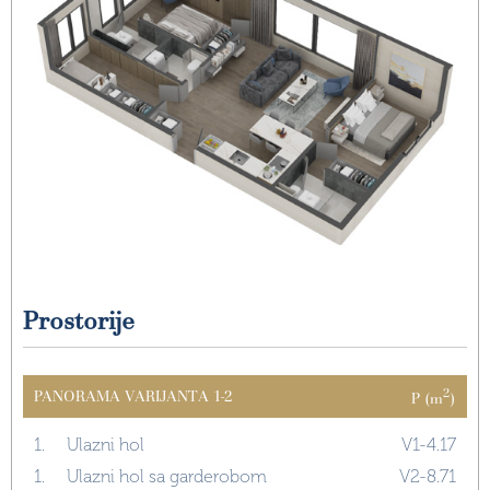
Prostorije
2
PANORAMA VARIJANTA 1-2
P (m
)
1.
Ulazni hol
V1-4.17
1.
Ulazni hol sa garderobom
V2-8.71