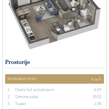
Prostorije
2
DVOSOBAN STAN
P (m
)
1.
Ulazni hol sa kuhinjom
6.05
2.
Dnevna soba
19.02
3.
Toalet
2.76