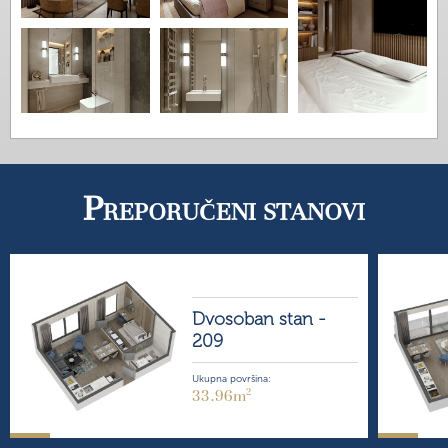
P
REPORUČENI STANOVI
Dvosoban stan -
209
Ukupna površina:
2
33.96m