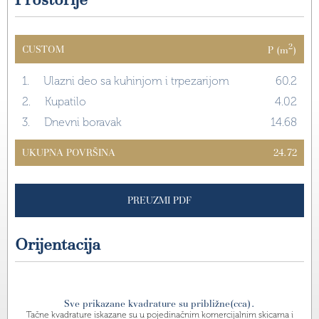
2
CUSTOM
P (m
)
1.
Ulazni deo sa kuhinjom i trpezarijom
60.2
2.
Kupatilo
4.02
3.
Dnevni boravak
14.68
UKUPNA POVRŠINA
24.72
PREUZMI PDF
Orijentacija
Sve prikazane kvadrature su približne(cca).
Tačne kvadrature iskazane su u pojedinačnim komercijalnim skicama i