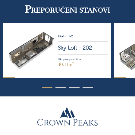
P
REPORUČENI STANOVI
Etaža: A2
Sky Loft -
202
Ukupna površina:
2
40.11m