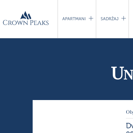
APARTMANI
SADRŽAJ
U
N
Ob
Dv