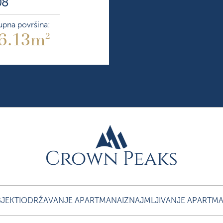
08
pna površina:
6.13m
2
JEKTI
ODRŽAVANJE APARTMANA
IZNAJMLJIVANJE APARTM