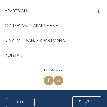
APARTMANI
ODRŽAVANJE APARTMANA
IZNAJMLJIVANJE APARTMANA
KONTAKT
Pratite nas:
Crown Peaks @ 2026. Sva prava zadržana. Izrada
Smart web
PREUZMITE
UPIT
BROŠURU