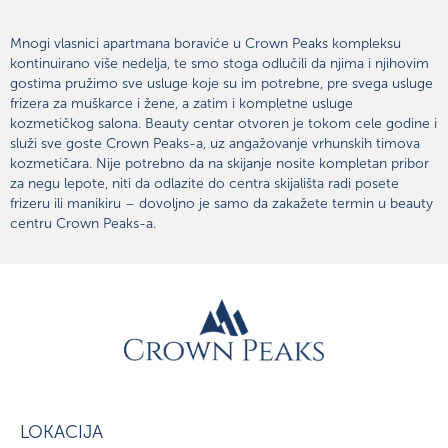
Mnogi vlasnici apartmana boraviće u Crown Peaks kompleksu
kontinuirano više nedelja, te smo stoga odlučili da njima i njihovim
gostima pružimo sve usluge koje su im potrebne, pre svega usluge
frizera za muškarce i žene, a zatim i kompletne usluge
kozmetičkog salona. Beauty centar otvoren je tokom cele godine i
služi sve goste Crown Peaks-a, uz angažovanje vrhunskih timova
kozmetičara. Nije potrebno da na skijanje nosite kompletan pribor
za negu lepote, niti da odlazite do centra skijališta radi posete
frizeru ili manikiru – dovoljno je samo da zakažete termin u beauty
centru Crown Peaks-a.
LOKACIJA